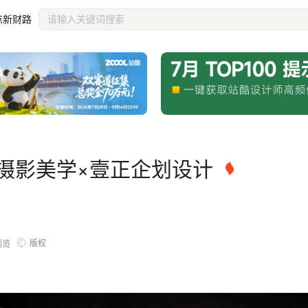
点新财路
摄影美学×壹正企划设计
版权
浏览