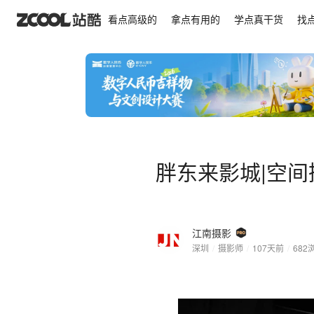
胖东来影城|空间摄影美学×壹正企划设计
看点高级的
拿点有用的
学点真干货
找
胖东来影城|空间
江南摄影
深圳
/
摄影师
/
107天前
/
682