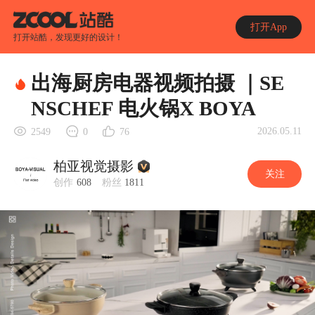
打开App
打开站酷，发现更好的设计！
出海厨房电器视频拍摄 ｜SE
NSCHEF 电火锅X BOYA
2026.05.11
2549
0
76
柏亚视觉摄影
关注
创作
608
粉丝
1811