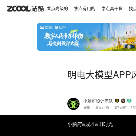
明电大模型APP风格设定
看点高级的
拿点有用的
学点真干货
找
明电大模型APP
小脑府设计团队
深圳
/
UI设计师
/
107天前
/
86
小脑府&成才&旧时光