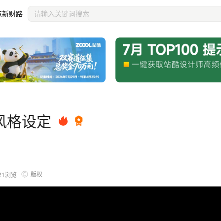
点新财路
风格设定
版权
21
浏览