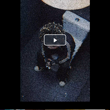
Play
Video
Loaded:
Progress:
0%
0.00%