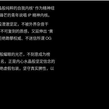
水晶般纯粹的自我内核” 作为精神纽
的青年说唱 IP 精神内核。
内心如水晶般澄澈坚定，不被外界杂音干
不可复刻的质感，又延伸出 “黄
绝跪攀权威、不迷信所谓 OG
24K 般耀眼的光芒，不刻意成为榜
之名，正是内心水晶般坚定信念的
绝虚假包装，坚守真实脾性，以