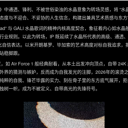
i的《水晶》中通透、锋利、不被世俗染浊的水晶意象为转场灵感，将 “
态度与不迎合、不妥协的人生信念，构建出兼具艺术质感与东方锋芒
al in my head” 与 GALI 水晶歌词的精神内核高度契合，象征着
行业规则。以此为转场，IP 既延续了水晶所代表的高级、通透、
文化自信表达。以米开朗基罗、毕加索的艺术高度对标自我追求，拒
站稳脚跟。
态度，如 Air Force 1 般经典耐看，从本土出发冲向顶点，自带 
外界的猜测与嫉妒，反而成为自我发光的注脚，2026年的滚烫
纯粹的自我、锋芒毕露的实力、刻在骨子里的东方底气展开，拒
独树一帜，成为不被定义、自带高光的先锋符号。