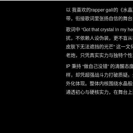
以 我喜欢的rapper gal
带，衔接歌词里张扬自信的舞台
歌词中 “Got that cryst
扰，不依赖人设伪装，更不盲从
皮肤下无法遮挡的光芒” 这一
老炮，只凭真实实力与独特个性
IP 秉持 “做自己没错” 的清醒
样，却凭超强战斗力打破质疑。
外化体现。整体内核围绕水晶般
通透初心与硬核实力，在舞台上