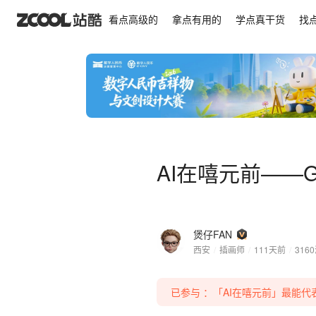
AI在嘻元前——GALI《水晶》
看点高级的
拿点有用的
学点真干货
找
AI在嘻元前——G
煲仔FAN
西安
/
插画师
/
111天前
/
3160
已参与 ：「AI在嘻元前」最能代