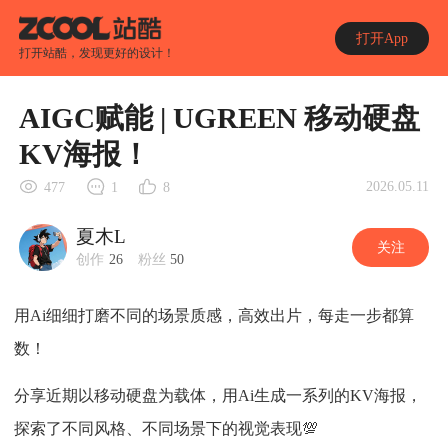
打开App
打开站酷，发现更好的设计！
AIGC赋能 | UGREEN 移动硬盘
KV海报！
2026.05.11
477
1
8
夏木L
关注
创作
26
粉丝
50
用Ai细细打磨不同的场景质感，高效出片，每走一步都算
数！
分享近期以移动硬盘为载体，用Ai生成一系列的KV海报，
探索了不同风格、不同场景下的视觉表现💯