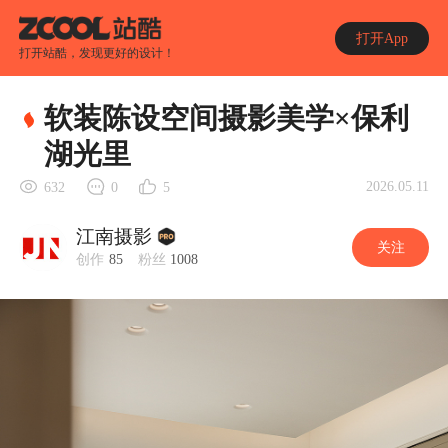
打开App
打开站酷，发现更好的设计！
软装陈设空间摄影美学×保利
湖光里
2026.05.11
632
0
5
江南摄影
关注
创作
85
粉丝
1008