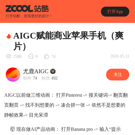
打开App
打开站酷，发现更好的设计！
AIGC赋能商业苹果手机（爽
片）
2026.05.11
2580
0
74
尤鹿AIGC
关注
创作
74
粉丝
492
AIGC以前做三维动画： 打开Pinterest -> 搜关键词-> 翻页翻
页翻页 -> 找不到想要的 -> 凑合拼一张 -> 依然不是想要的
静帧效果-> 目光呆滞
🤯 现在做AI产品动画： 打开Banana pro -> 输入“提示