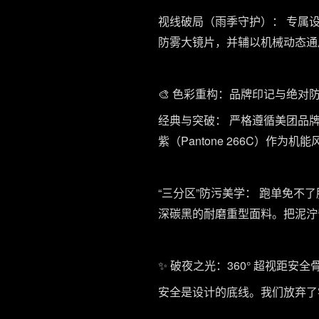
视线破局（雨季守护）： 专属
防雾大镜片，并辅以机械动态通
🎨 色彩重构：品牌印记与绝对
经典与突破： 严格遵循美团品牌
紫（Pantone 266C）作为
“三分区”防污美学： 跑单免
深碳黑的耐磨重型面料。把泥泞
✨ 破夜之光：360° 超视距安全
安全是设计的底线。我们放弃了