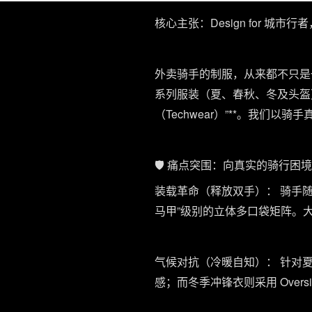
核心主张：Design for 城
外卖骑手的制服，从来都不只是
系列服装（夏、春秋、冬及头盔）
（Techwear）”**。我们
🛡️ 痛点突围：向真实的骑行困
装载革命（释放双手）： 骑手
马甲”级别的立体多口袋矩阵。
气候对抗（冷暖自知）： 针对
感；而冬季冲锋衣则采用 Ove