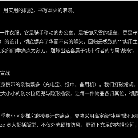
市行者，用实用的机能，书写烟火的浪漫。
一件衣服，它是骑手移动的办公室，是抵御风雪的堡垒，更是守
的设计，彻底摒弃了华而不实的噱头，回归最极致的**“实用主
以骑手真实的四季痛点为刻刀，雕琢出这套属于城市行者的专属“战袍”。
境宣战
随身携带的杂物繁多（充电宝、纸巾、备用机）。我们打破常规，
大大小小的防水拉链兜与隐形插袋，让每一件物品各归其位，彻
夏季老小区步梯房爬楼暴汗的痛点，夏装采用高定级“冰丝”微孔
rsize 宽大挺括版型，不仅外壳硬核防风，更留下充足的内搭空