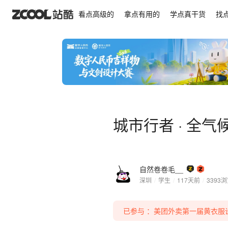
城市行者 · 全气候机能战甲
看点高级的
拿点有用的
学点真干货
找
城市行者 · 全
自然卷卷毛__
深圳
/
学生
/
117天前
/
3393
浏
已参与 ：美团外卖第一届黄衣服