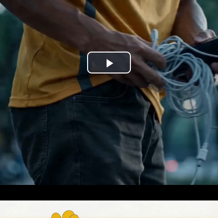
Play
Video
Loaded:
Progress:
0%
0.00%