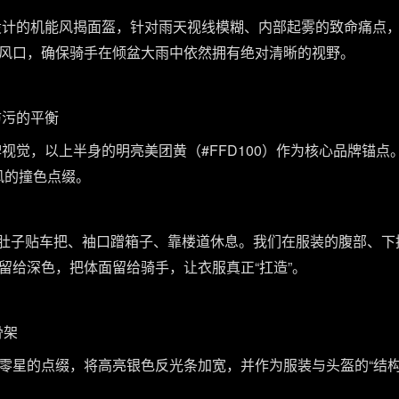
设计的机能风揭面盔，针对雨天视线模糊、内部起雾的致命痛点
风口，确保骑手在倾盆大雨中依然拥有绝对清晰的视野。
防污的平衡
视觉，以上半身的明亮美团黄（#FFD100）作为核心品牌锚点
机能风的撞色点缀。
不了肚子贴车把、袖口蹭箱子、靠楼道休息。我们在服装的腹部、
留给深色，把体面留给骑手，让衣服真正“扛造”。
骨架
零星的点缀，将高亮银色反光条加宽，并作为服装与头盔的“结构