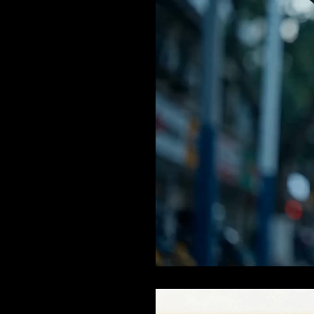
Current
Duration
/
Time
Time