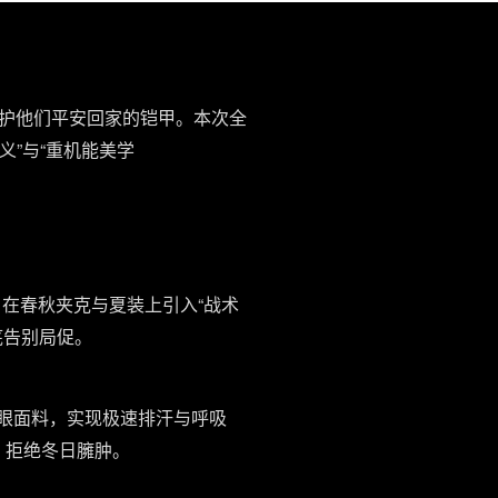
护他们平安回家的铠甲。本次全
义”与“重机能美学
在春秋夹克与夏装上引入“战术
底告别局促。
网眼面料，实现极速排汗与呼吸
间，拒绝冬日臃肿。