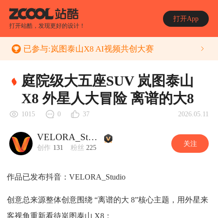
打开App
打开站酷，发现更好的设计！
已参与:
岚图泰山X8 AI视频共创大赛
庭院级大五座SUV 岚图泰山
X8 外星人大冒险 离谱的大8
2026.05.11
1015
0
37
VELORA_Studio
关注
创作
131
粉丝
225
作品已发布抖音：VELORA_Studio
创意总来源整体创意围绕 “离谱的大 8”核心主题，用外星来
客视角重新看待岚图泰山 X8：