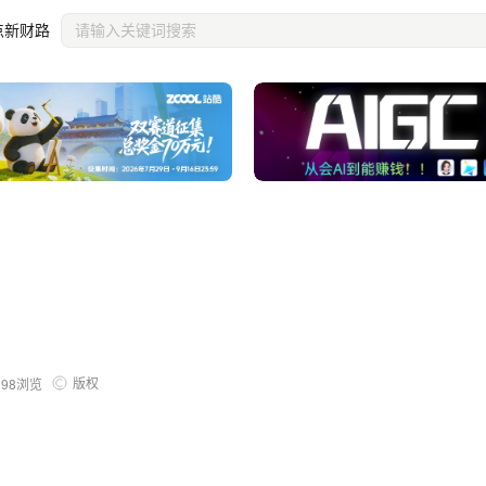
点新财路
版权
698
浏览