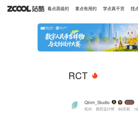
RCT
看点高级的
拿点有用的
学点真干货
找
RCT
Qinm_Studio
机构
杭州
/
网页设计师
/
89天前
/
1