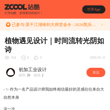
打开App
打开站酷，发现更好的设计！
已参与:
莫干江湖铸剑大师赏金令 : 2026凯乐石莫干山跑山赛十周年特别纪念版大宝剑创作大赛
植物遇见设计｜时间流转光阴如
诗
2026.05.11
354
0
0
初加工业设计
关注
创作
20
粉丝
2
- ✨ 作为一名产品设计师我始终相信最好的灵感往往来自大
自然本身
这一次