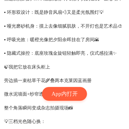
▪️ 环形双设计：既是静音风扇💨又是柔光氛围灯💡
▪️ 哑光磨砂机身：摸上去像细腻肌肤，不开灯也是艺术品🎨
▪️ 呼吸光效：暖橙光像把夕阳余晖挂在了房间🌇
▪️ 隐藏式操控：底座玫瑰金旋钮轻触即亮，仪式感拉满✨
🍃我把它放在床头柜上
旁边插一束枯草干花🌾叠两本克莱因蓝画册
App内打开
微水泥墙面+纱帘透光🪟
整个角落瞬间变成杂志拍摄现场📸
💡三档光色随心换：