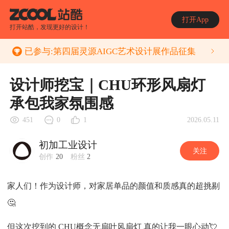
打开App
打开站酷，发现更好的设计！
已参与:
第四届灵源AIGC艺术设计展作品征集
设计师挖宝｜CHU环形风扇灯
承包我家氛围感
2026.05.11
451
0
1
初加工业设计
关注
创作
20
粉丝
2
家人们！作为设计师，对家居单品的颜值和质感真的超挑剔
🤔
但这次挖到的 CHU概念无扇叶风扇灯 真的让我一眼心动💘