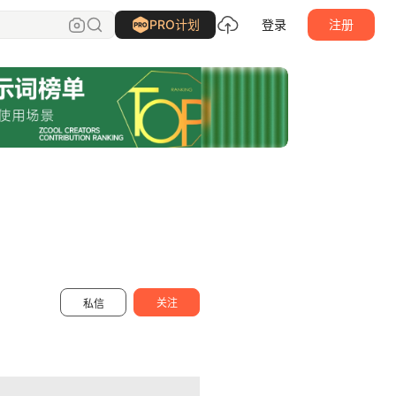
元婴后期大能
关注
PRO计划
登录
注册
关注
私信