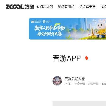
晋游APP
看点高级的
拿点有用的
学点真干货
找
晋游APP
元婴后期大能
上海
/
UI设计师
/
356天前
/
13