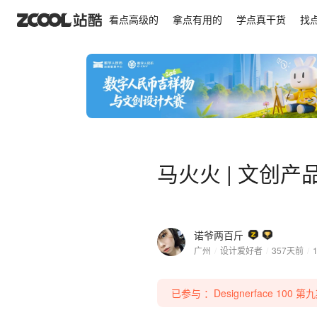
马火火 | 文创产品篇（可授权）
看点高级的
拿点有用的
学点真干货
找
马火火 | 文创
诺爷两百斤
广州
/
设计爱好者
/
357天前
/
已参与 ：Designerface 100 