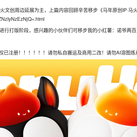
火文创周边延展为主，上篇内容回顾辛苦移步《马年原创IP·马火
/ZNzIyNzEzNjQ=.html
进行打版阶段，感兴趣的小伙伴们可移步我的小红薯：诺爷两百
创版权已注册！！！！！！请勿私自搬运及商用二改！请勿AI溶图