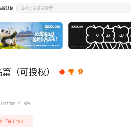
点新财路
产品篇（可授权）
版权
11053
浏览
第九期「马上100」