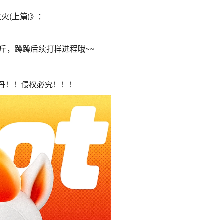
火(上篇)》：
斤，蹲蹲后续打样进程哦~~
炼丹！！侵权必究！！！