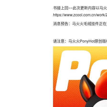
书接上回~~此次更新内容以马火
https://www.zcool.com.cn/work
消息预告：马火火毛绒挂件正在
请注意：马火火PonyHot原