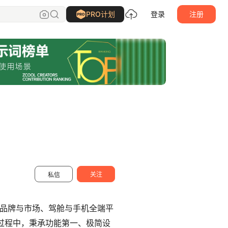
Rei_Wang
关注
PRO计划
登录
注册
关注
私信
、品牌与市场、驾舱与手机全端平
计过程中，秉承功能第一、极简设