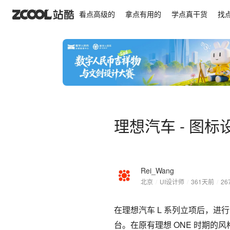
理想汽车 - 图标设计规范
看点高级的
拿点有用的
学点真干货
找
理想汽车 - 图标
Rei_Wang
北京
/
UI设计师
/
361天前
/
26
在理想汽车 L 系列立项后，
台。在原有理想 ONE 时期