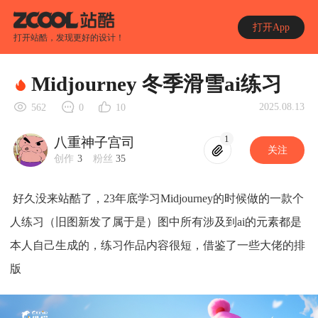
打开App
打开站酷，发现更好的设计！
Midjourney 冬季滑雪ai练习
2025.08.13
562
0
10
1
八重神子宫司
关注
创作
3
粉丝
35
好久没来站酷了，23年底学习Midjourney的时候做的一款个
人练习（旧图新发了属于是）图中所有涉及到ai的元素都是
本人自己生成的，练习作品内容很短，借鉴了一些大佬的排
版