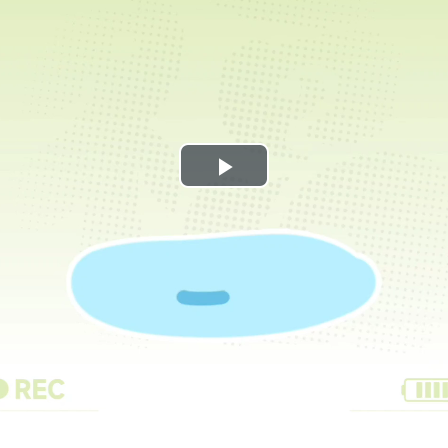
Play
Video
Loaded:
Progress:
0%
0.00%