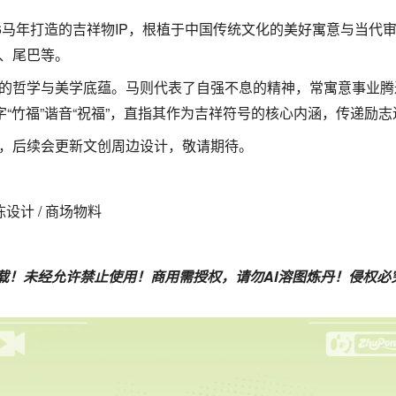
26马年打造的吉祥物IP，根植于中国传统文化的美好寓意与当代审
、尾巴等。
的哲学与美学底蕴。马则代表了自强不息的精神，常寓意事业腾
字“竹福”谐音“祝福”，直指其作为吉祥符号的核心内涵，传递励
，后续会更新文创周边设计，敬请期待。
美陈设计 / 商场物料
载！未经允许禁止使用！商用需授权，请勿AI溶图炼丹！侵权必