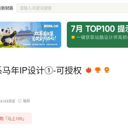
点新财路
系马年IP设计①-可授权
版权
24163
浏览
第九期「马上100」