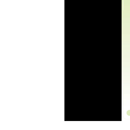
Current
Duration
/
Time
Time