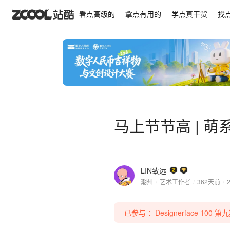
马上节节高 | 萌系马年IP设计①-可授权
看点高级的
拿点有用的
学点真干货
找
马上节节高 | 萌
LIN致远
潮州
/
艺术工作者
/
362天前
/
已参与 ：Designerface 100 