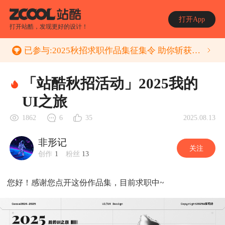
打开App
打开站酷，发现更好的设计！
已参与:
2025秋招求职作品集征集令 助你斩获心动的Offer
「站酷秋招活动」2025我的
UI之旅
2025.08.13
1862
6
35
非形记
关注
创作
1
粉丝
13
您好！感谢您点开这份作品集，目前求职中~