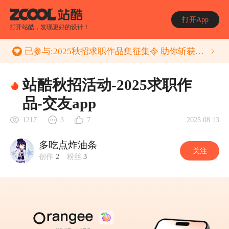
打开App
打开站酷，发现更好的设计！
已参与:
2025秋招求职作品集征集令 助你斩获心动的Offer
站酷秋招活动-2025求职作
品-交友app
2025.08.13
1217
3
7
多吃点炸油条
关注
创作
2
粉丝
3