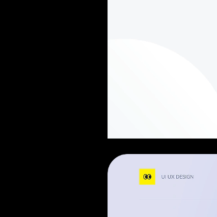
Current
Duration
/
Time
Time