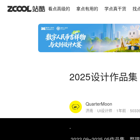
2025设计作品集
看点高级的
拿点有用的
学点真干货
找
2025设计作品集
QuarterMoon
济南
/
UI设计师
/
1年前
/
5033
-
2022.09~2025.05作品