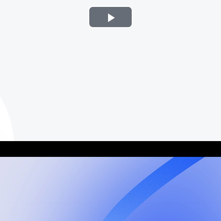
Play
Video
Loaded:
Progress:
0%
0.00%