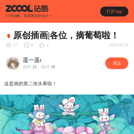
打开App
打开站酷，发现更好的设计！
原创插画|各位，摘葡萄啦！
2026.04.19
17
0
1
遥一遥r
关注
创作
21
粉丝
18
这是画的第二张水果啦！