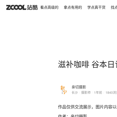
滋补咖啡 谷本日记 产品摄影 美食摄影｜ 亲切摄影
看点高级的
拿点有用的
学点真干货
找
滋补咖啡 谷本日
亲切摄影
长沙
/
摄影师
/
1年前
/
1840
浏
作品仅供交流展示，图片内容以
作者：亲切摄影