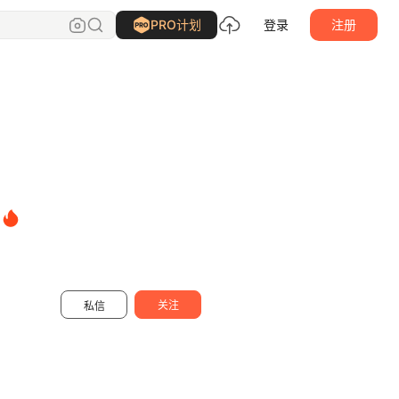
亲切摄影
关注
PRO计划
登录
注册
关注
私信