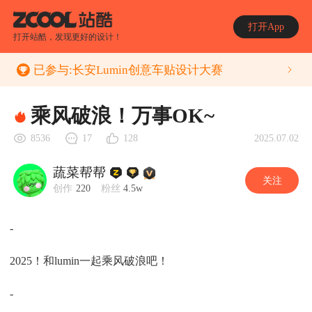
打开App
打开站酷，发现更好的设计！
已参与:
长安Lumin创意车贴设计大赛
乘风破浪！万事OK~
2025.07.02
8536
17
128
蔬菜帮帮
关注
创作
220
粉丝
4.5w
-
2025！和lumin一起乘风破浪吧！
-