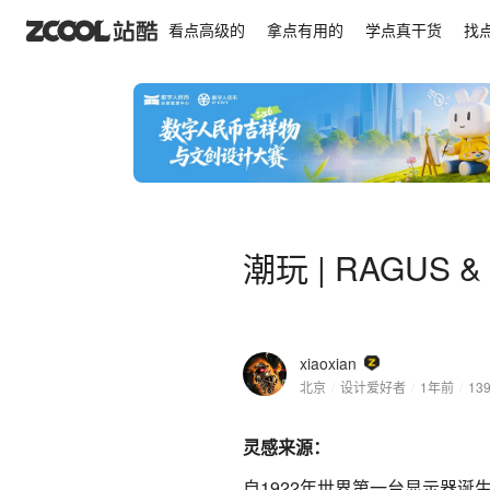
潮玩 | RAGUS & WHITE
看点高级的
拿点有用的
学点真干货
找
潮玩 | RAGUS &
xiaoxian
北京
/
设计爱好者
/
1年前
/
13
灵感来源：
自1922年世界第一台显示器