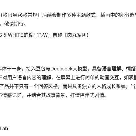
（1款限量+6款常规）后续会制作多种主题款式，插画中的部分造
，敬请期待。
 & WHITE的缩写R·W，自称【肉丸军团】
伴体于一身，接入豆包与Deepseek大模型，具备
语言理解、情绪
基于对用户语言内容的理解，在屏幕上进行简单的
动画交互，如表
产品并不只有一个回答风格，而是具备独立的人格成长系统，当
格与情感记忆，并结合其故事背景，打造陪伴式剧情。
Lab