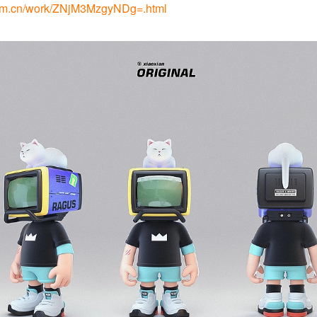
com.cn/work/ZNjM3MzgyNDg=.html