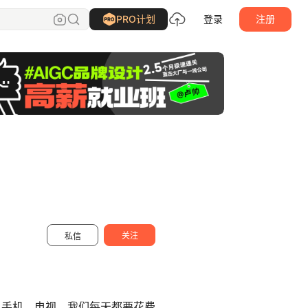
xiaoxian
关注
PRO计划
登录
注册
关注
私信
、手机、电视…我们每天都要花费