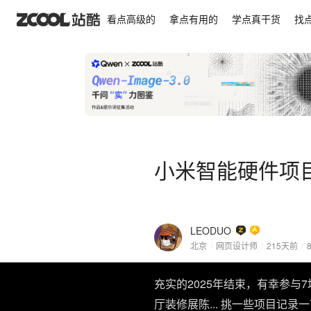
小米智能硬件项目组 2025合集
看点高级的
拿点有用的
学点真干货
找
小米智能硬件项目
LEODUO
北京
/
网页设计师
/
215天前
/
充实的2025年结束，有幸参与
厅装修展陈... 挑一些项目记