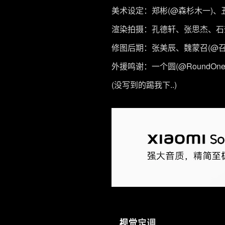
美术设定：郑彬(@森杉木一)、
渲染拍摄：孔德轩、张思杰、石奎
修图后期：张美辰、魏蒙召(@召
外援鸣谢：一个圆(@RoundO
(没写到的踢我下..)