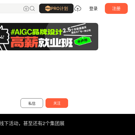
LEODUO
关注
PRO计划
登录
注册
关注
私信
场线下活动，甚至还有2个集团展