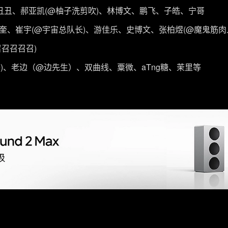
丑丑、郝亚凯(@柚子洗剪吹)、林博文、鹏飞、子皓、宁哥
、崔宇(@宇宙总队长)、游佳乐、史博文、张柏煜(@魔鬼筋肉人
召召召召)
ne)、老边（@边先生）、双曲线、粟微、aTng糖、茉里等