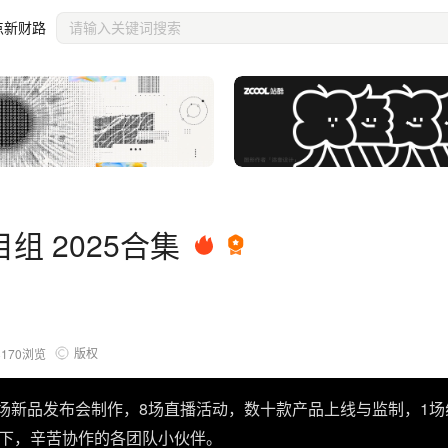
点新财路
组 2025合集
版权
8170
浏览
7场新品发布会制作，8场直播活动，数十款产品上线与监制，1
录一下，辛苦协作的各团队小伙伴。