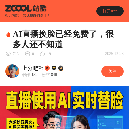
打开App
打开站酷，发现更好的设计！
AI直播换脸已经免费了，很
多人还不知道
2025.12.28
713
0
19
上分吧Pt
关注
创作
132
粉丝
840