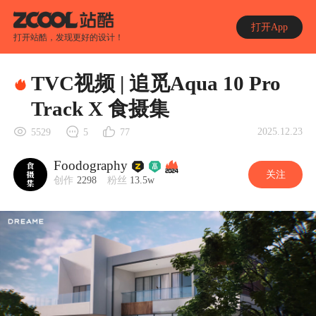
打开App
打开站酷，发现更好的设计！
TVC视频 | 追觅Aqua 10 Pro
Track X 食摄集
2025.12.23
5529
5
77
Foodography
关注
创作
2298
粉丝
13.5w