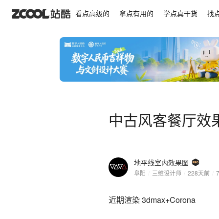
中古风客餐厅效果图
看点高级的
拿点有用的
学点真干货
找
中古风客餐厅效
地平线室内效果图
阜阳
/
三维设计师
/
228天前
/
近期渲染 3dmax+Corona