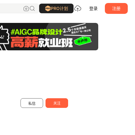
地平线室内效果图
关注
PRO计划
登录
注册
关注
私信