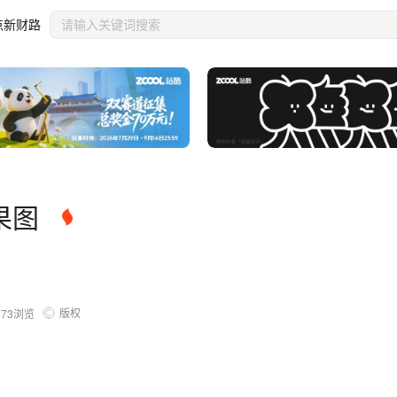
点新财路
果图
版权
773
浏览