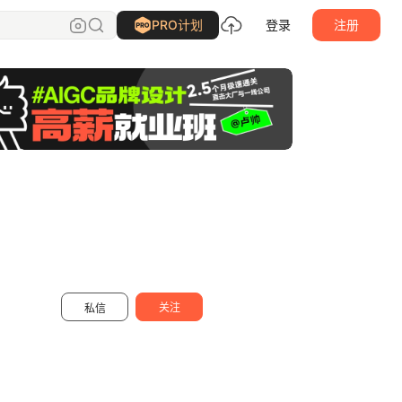
地平线室内效果图
关注
PRO计划
登录
注册
关注
私信