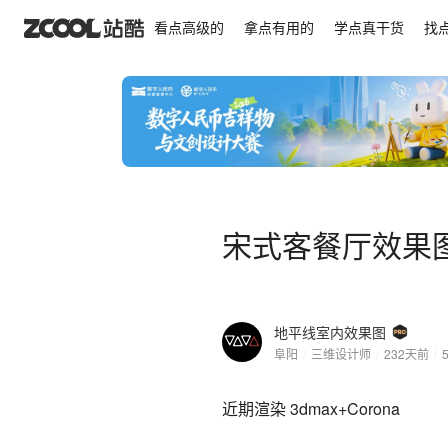
宋式客餐厅效果图
看点高级的
拿点有用的
学点真干货
找
宋式客餐厅效果
地平线室内效果图
阜阳
/
三维设计师
/
232天前
/
近期渲染 3dmax+Corona