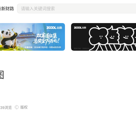
点新财路
图
版权
539
浏览