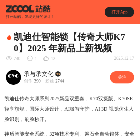
打开App
打开站酷，发现更好的设计！
凯迪仕智能锁【传奇大师K7
0】2025 年新品上新视频
2025.12.17
740
1
12
承与承文化
关注
创作
390
粉丝
2744
凯迪仕传奇大师系列2025新品双重奏，K70双摄版、K70SE
轻享旗舰，国际大师设计，AI极智守护，AI 3D 视觉仿生人
脸识别，刷脸秒开。
神盾智能安全系统，32项技术专利。磐石全自动锁体，安全