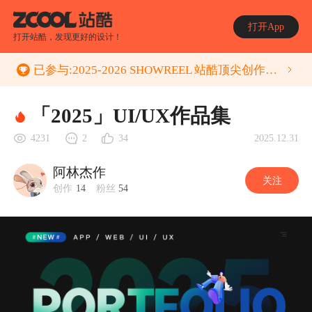
打开App
打开站酷，发现更好的设计！
已参与:
2025-2026 SHOWREEL 站酷顶尖创作者年度作品集 征集活动
「2025」UI/UX作品集
2025.12.31
4231
2
34
阿林杰作
关注
创作
14
粉丝
54