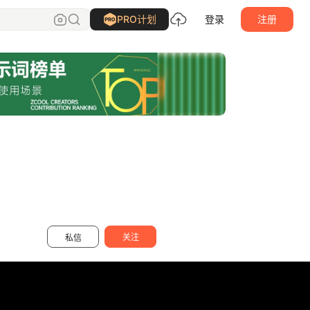
山城肖磊
关注
PRO计划
登录
注册
关注
私信