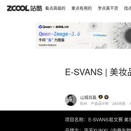
E-SVANS | 美妆品牌包装设计
看点高级的
拿点有用的
学点真干货
找
E-SVANS | 
山城肖磊
杭州
/
产品设计师
/
240天前
/
项目名称：E-SVANS易文赛 
品牌方：寻溪XUNXI（中蚕生