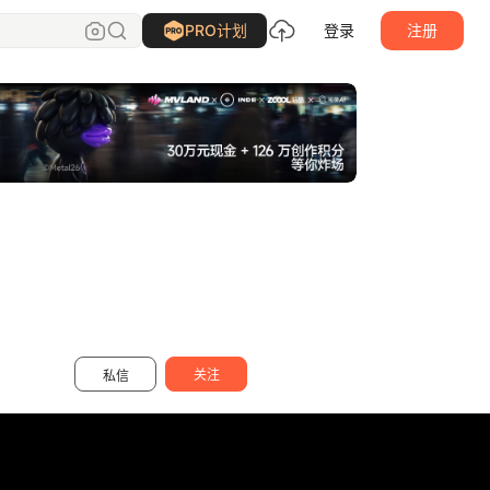
艺搏云天画册设计
关注
PRO计划
登录
注册
关注
私信