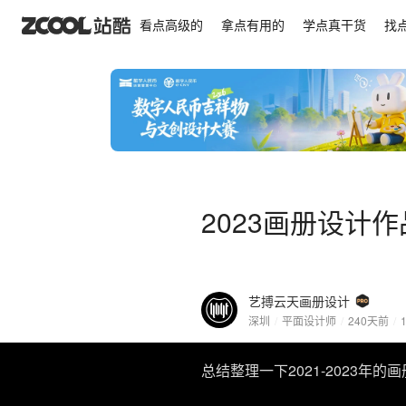
2023画册设计作品集 画册设计
看点高级的
拿点有用的
学点真干货
找
2023画册设计
艺搏云天画册设计
深圳
/
平面设计师
/
240天前
/
总结整理一下2021-2023年的