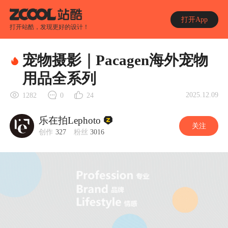
打开App
打开站酷，发现更好的设计！
宠物摄影｜Pacagen海外宠物
用品全系列
2025.12.09
1282
0
24
乐在拍Lephoto
关注
创作
327
粉丝
3016