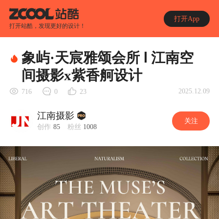
打开App
打开站酷，发现更好的设计！
象屿·天宸雅颂会所 Ⅰ 江南空
间摄影x紫香舸设计
2025.12.09
716
0
23
江南摄影
关注
创作
85
粉丝
1008