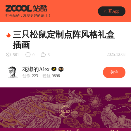
打开App
打开站酷，发现更好的设计！
三只松鼠定制点阵风格礼盒
插画
2025.12.08
561
0
3
花椒的Alex
关注
创作
223
粉丝
9898