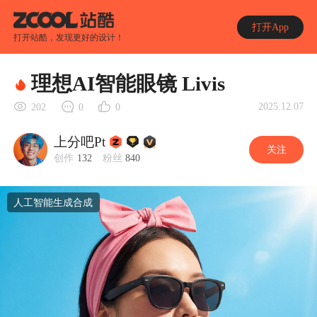
打开App
打开站酷，发现更好的设计！
理想AI智能眼镜 Livis
2025.12.07
202
0
0
上分吧Pt
关注
创作
132
粉丝
840
人工智能生成合成