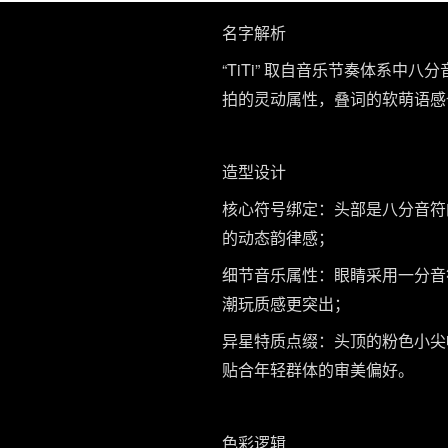
名字解析
“TiTi” 取自音乐节奏体系中
拍的灵动属性，叠词的软萌语感也
造型设计
核心符号绑定：头部是八分音符的具
的动态韵律感；
细节音乐属性：眼睛采用一分音符
潮玩质感更突出；
异星特质点缀：头顶的粉色小尖
贴合年轻群体的审美偏好。
色彩逻辑