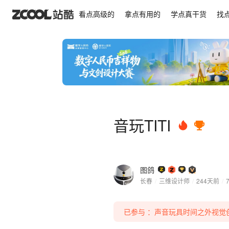
音玩TITI
看点高级的
拿点有用的
学点真干货
找
音玩TITI
图鸽
长春
/
三维设计师
/
244天前
/
已参与 ：声音玩具时间之外视觉