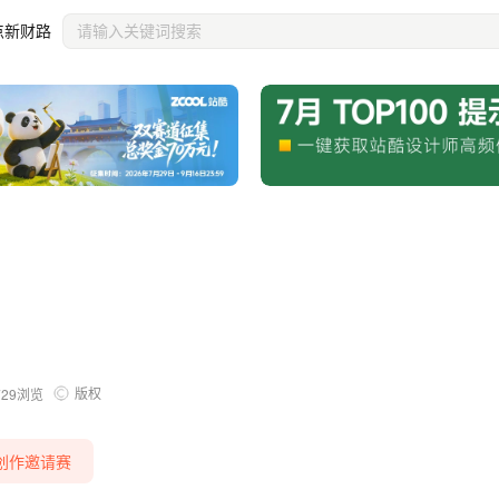
点新财路
版权
729
浏览
创作邀请赛