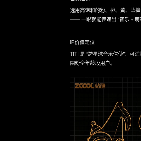
选用高饱和的粉、橙、黄、蓝撞色：
—— 一眼就能传递出 “音乐 + 
IP价值定位
TiTi 是 “跨星球音乐信使”
圈粉全年龄段用户。