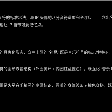
八分音符的标准念法，与 IP 头部的八分音符造型完全呼应 —— 
让 IP 自带可爱记忆点。
象化形态，弯曲上翘的 “符尾” 既是音乐符号的标志性特征，也让
的圆形嵌套结构（外圈黄环 + 内圈红蓝撞色），既强化 “音乐 I
帽是火星音乐精灵的专属标识，圆润的身体线条 + 撞色穿搭，