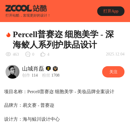
打开App
打开站酷，发现更好的设计！
Percell普赛迩 细胞美学 - 深
海鲛人系列护肤品设计
2025.12.04
463
0
4
山城肖磊
关注
创作
114
粉丝
1708
项目名称：Percell普赛迩 细胞美学 - 美妆品牌全案设计
品牌方：易文赛 - 普赛迩
设计方：海与鲸川设计中心