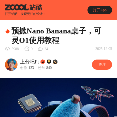
打开App
打开站酷，发现更好的设计！
预掀Nano Banana桌子，可
灵O1使用教程
2025.12.05
5988
0
24
上分吧Pt
关注
创作
133
粉丝
840