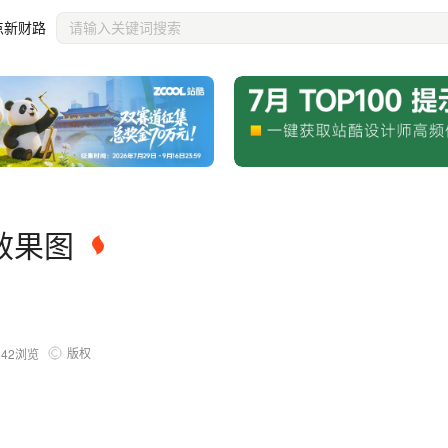
点新财路
效果图
版权
242
浏览