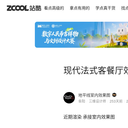
现代法式客餐厅效果图
看点高级的
拿点有用的
学点真干货
找
现代法式客餐厅
地平线室内效果图
阜阳
/
三维设计师
/
253天前
/
近期渲染 承接室内效果图