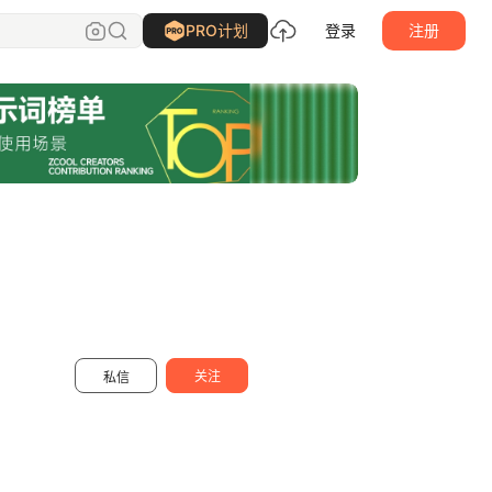
地平线室内效果图
关注
PRO计划
登录
注册
关注
私信