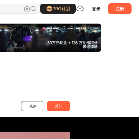
好事goodluck
关注
PRO计划
登录
注册
关注
私信