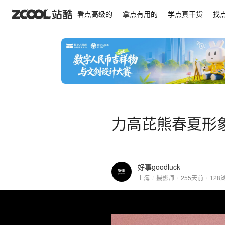
力高芘熊春夏形象全案 X 好事 | 儿童童装摄影
看点高级的
拿点有用的
学点真干货
找
力高芘熊春夏形象全
好事goodluck
上海
/
摄影师
/
255天前
/
128