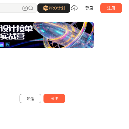
艺搏云天画册设计
关注
PRO计划
登录
注册
关注
私信