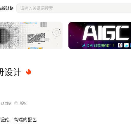
点新财路
册设计
版权
813
浏览
版式，高端的配色