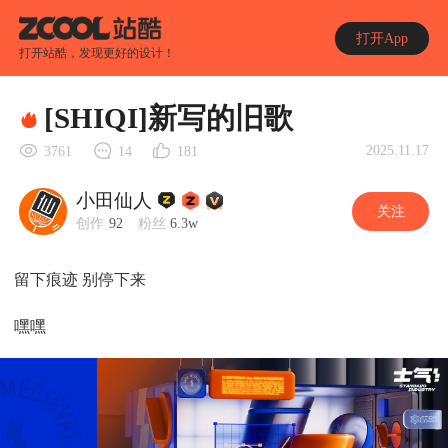
打开App
打开站酷，发现更好的设计！
[SHIQI]新写的旧歌
2025.11.17
3761
14
181
小田仙人
关注
创作
92
粉丝
6.3w
留下痕迹 别停下来
嘿嘿