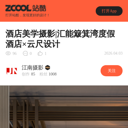
打开App
打开站酷，发现更好的设计！
酒店美学摄影|汇能簸箕湾度假
酒店×云尺设计
2026.04.03
96
0
1
江南摄影
关注
创作
85
粉丝
1008