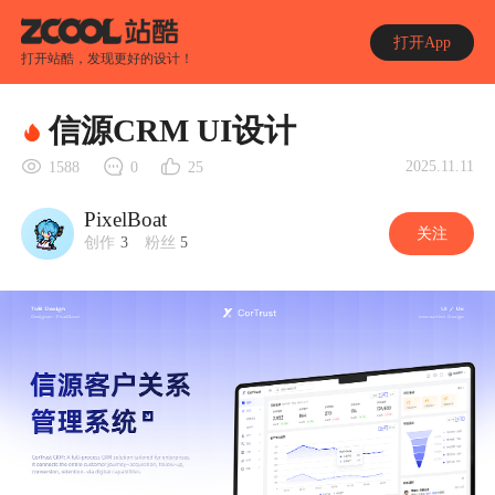
打开App
打开站酷，发现更好的设计！
信源CRM UI设计
2025.11.11
1588
0
25
PixelBoat
关注
创作
3
粉丝
5