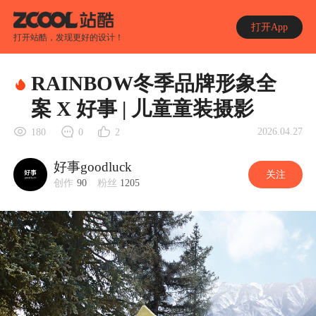
打开App
打开站酷，发现更好的设计！
RAINBOW冬季品牌形象全
案 X 好事 | 儿童童装摄影
2026.04.27
180
0
2
好事goodluck
关注
创作
90
粉丝
1205