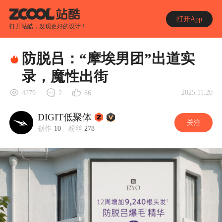
打开App
打开站酷，发现更好的设计！
防脱吕：“摩埃男团”出道实
录，魔性出街
2025.11.20
4279
2
66
DIGIT低聚体
关注
创作
10
粉丝
278