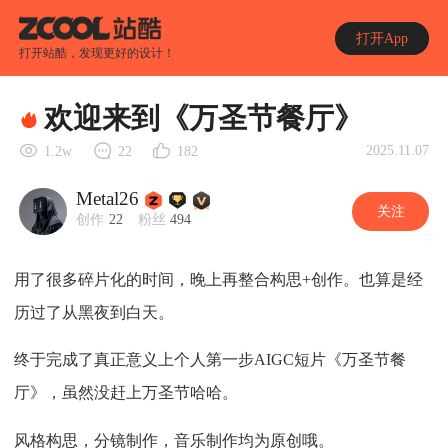
打开App
打开站酷，发现更好的设计！
欢迎来到《万圣节餐厅》
2025.11.07
1.2w
22
182
Metal26
关注
创作
22
粉丝
494
用了很多碎片化的时间，晚上再整合构思+创作。也算是经
历过了从黑夜到白天。
终于完成了真正意义上个人第一步AIGC短片《万圣节餐
厅》，虽然没赶上万圣节哈哈。
风格构思，分镜制作，音乐制作均为原创哦。