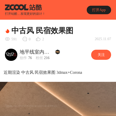
打开App
打开站酷，发现更好的设计！
中古风 民宿效果图
2025.11.07
591
0
2
地平线室内效果图
关注
创作
76
粉丝
216
近期渲染 中古风 民宿效果图 3dmax+Corona